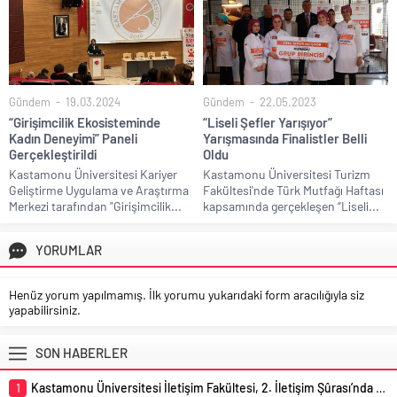
Gündem
19.03.2024
Gündem
22.05.2023
“Girişimcilik Ekosisteminde
“Liseli Şefler Yarışıyor”
Kadın Deneyimi” Paneli
Yarışmasında Finalistler Belli
Gerçekleştirildi
Oldu
Kastamonu Üniversitesi Kariyer
Kastamonu Üniversitesi Turizm
Geliştirme Uygulama ve Araştırma
Fakültesi'nde Türk Mutfağı Haftası
Merkezi tarafından "Girişimcilik...
kapsamında gerçekleşen “Liseli...
YORUMLAR
Henüz yorum yapılmamış. İlk yorumu yukarıdaki form aracılığıyla siz
yapabilirsiniz.
SON HABERLER
1
Kastamonu Üniversitesi İletişim Fakültesi, 2. İletişim Şûrası’nda Temsil Edildi