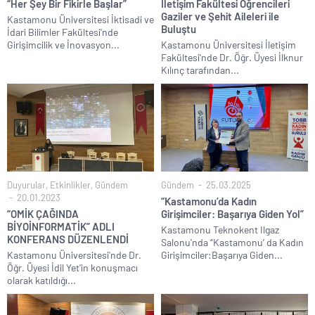
“Her Şey Bir Fikirle Başlar”
İletişim Fakültesi Öğrencileri
Gaziler ve Şehit Aileleri ile
Kastamonu Üniversitesi İktisadi ve
Buluştu
İdari Bilimler Fakültesi'nde
Girişimcilik ve İnovasyon...
Kastamonu Üniversitesi İletişim
Fakültesi'nde Dr. Öğr. Üyesi İlknur
Kılınç tarafından...
Duyurular
,
Etkinlikler
,
Gündem
Gündem
25.03.2025
20.01.2023
“Kastamonu’da Kadın
“OMİK ÇAĞINDA
Girişimciler: Başarıya Giden Yol”
BİYOİNFORMATİK” ADLI
Kastamonu Teknokent Ilgaz
KONFERANS DÜZENLENDİ
Salonu'nda “Kastamonu’ da Kadın
Kastamonu Üniversitesi'nde Dr.
Girişimciler:Başarıya Giden...
Öğr. Üyesi İdil Yet'in konuşmacı
olarak katıldığı...