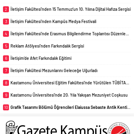
2
İletişim Fakültesi’nden 15 Temmuz’un 10. Yılına Dijital Hafıza Sergisi
3
İletişim Fakültesi’nden Kampüs Medya Festivali
4
İletişim Fakültesi’nde Erasmus Bilgilendirme Toplantısı Düzenlendi
5
Reklam Atölyesi’nden Farkındalık Sergisi
6
İletişim’de Afet Farkındalık Eğitimi
7
İletişim Fakültesi Mezunlarını Geleceğe Uğurladı
8
Kastamonu Üniversitesi Eğitim Fakültesi’nde Yürütülen TÜBİTAK 4005 Projesi Başarıyla Sonuçlandı
9
Kastamonu Üniversitesi’nde 20. Yıla Yakışan Mezuniyet Coşkusu
10
Grafik Tasarımı Bölümü Öğrencileri Elaiussa Sebaste Antik Kentini Uzmanlar Eşliğinde Yerinde İnceledi