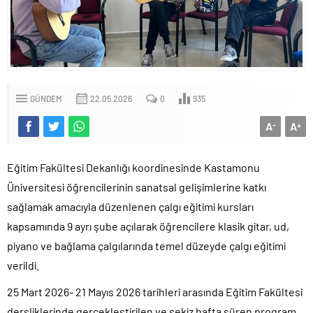
GÜNDEM
22.05.2026
0
935
A
A
-
+
Eğitim Fakültesi Dekanlığı koordinesinde Kastamonu
Üniversitesi öğrencilerinin sanatsal gelişimlerine katkı
sağlamak amacıyla düzenlenen çalgı eğitimi kursları
kapsamında 9 ayrı şube açılarak öğrencilere klasik gitar, ud,
piyano ve bağlama çalgılarında temel düzeyde çalgı eğitimi
verildi.
25 Mart 2026- 21 Mayıs 2026 tarihleri arasında Eğitim Fakültesi
dersliklerinde gerçekleştirilen ve sekiz hafta süren program