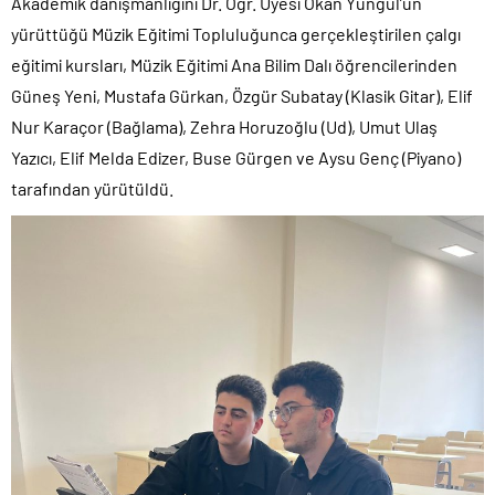
Akademik danışmanlığını Dr. Öğr. Üyesi Okan Yungul’un
yürüttüğü Müzik Eğitimi Topluluğunca gerçekleştirilen çalgı
eğitimi kursları, Müzik Eğitimi Ana Bilim Dalı öğrencilerinden
Güneş Yeni, Mustafa Gürkan, Özgür Subatay (Klasik Gitar), Elif
Nur Karaçor (Bağlama), Zehra Horuzoğlu (Ud), Umut Ulaş
Yazıcı, Elif Melda Edizer, Buse Gürgen ve Aysu Genç (Piyano)
tarafından yürütüldü.