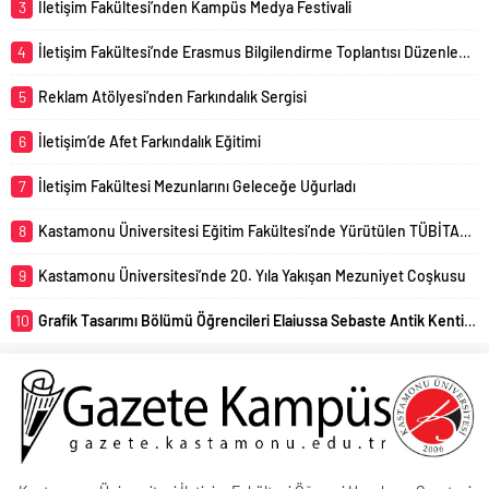
3
İletişim Fakültesi’nden Kampüs Medya Festivali
4
İletişim Fakültesi’nde Erasmus Bilgilendirme Toplantısı Düzenlendi
5
Reklam Atölyesi’nden Farkındalık Sergisi
6
İletişim’de Afet Farkındalık Eğitimi
7
İletişim Fakültesi Mezunlarını Geleceğe Uğurladı
8
Kastamonu Üniversitesi Eğitim Fakültesi’nde Yürütülen TÜBİTAK 4005 Projesi Başarıyla Sonuçlandı
9
Kastamonu Üniversitesi’nde 20. Yıla Yakışan Mezuniyet Coşkusu
10
Grafik Tasarımı Bölümü Öğrencileri Elaiussa Sebaste Antik Kentini Uzmanlar Eşliğinde Yerinde İnceledi