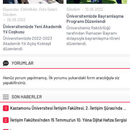
Duyurular
,
Etkinlikler
,
Foto Galeri
,
Gündem
10.05.2022
Gündem
Üniversitemizde Bayramlaşma
26.09.2022
Programı Düzenlendi
Üniversitemizde Yeni Akademik
Üniversitemiz Rektörlüğü
Yıl Coşkusu
tarafından Ramazan Bayramı
Üniversitemizde 2022-2023
dolayısıyla bayramlaşma töreni
Akademik Yılı Açılış Kokteyli
düzenlendi.
düzenlendi.
YORUMLAR
Henüz yorum yapılmamış. İlk yorumu yukarıdaki form aracılığıyla siz
yapabilirsiniz.
SON HABERLER
1
Kastamonu Üniversitesi İletişim Fakültesi, 2. İletişim Şûrası’nda Temsil Edildi
2
İletişim Fakültesi’nden 15 Temmuz’un 10. Yılına Dijital Hafıza Sergisi