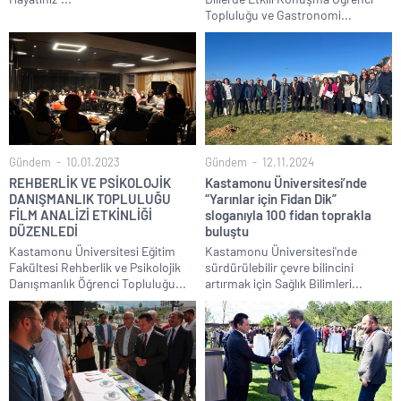
Topluluğu ve Gastronomi...
Gündem
10.01.2023
Gündem
12.11.2024
REHBERLİK VE PSİKOLOJİK
Kastamonu Üniversitesi’nde
DANIŞMANLIK TOPLULUĞU
“Yarınlar için Fidan Dik”
FİLM ANALİZİ ETKİNLİĞİ
sloganıyla 100 fidan toprakla
DÜZENLEDİ
buluştu
Kastamonu Üniversitesi Eğitim
Kastamonu Üniversitesi'nde
Fakültesi Rehberlik ve Psikolojik
sürdürülebilir çevre bilincini
Danışmanlık Öğrenci Topluluğu...
artırmak için Sağlık Bilimleri...