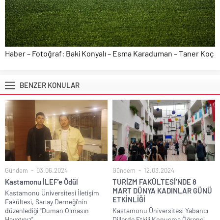
Haber – Fotoğraf: Baki Konyalı – Esma Karaduman – Taner Koç
BENZER KONULAR
Gündem
03.06.2024
Gündem
12.03.2024
Kastamonu İLEF’e Ödül
TURİZM FAKÜLTESİ’NDE 8
MART DÜNYA KADINLAR GÜNÜ
Kastamonu Üniversitesi İletişim
ETKİNLİĞİ
Fakültesi, Sarıay Derneği'nin
düzenlediği "Duman Olmasın
Kastamonu Üniversitesi Yabancı
Hayatınız"...
Dillerde Etkili Konuşma Öğrenci