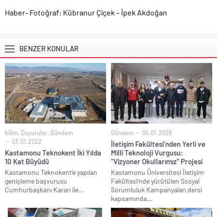
Haber- Fotoğraf: Kübranur Çiçek – İpek Akdoğan
BENZER KONULAR
bilim
,
Duyurular
,
Gündem
Gündem
05.01.2026
03.01.2022
İletişim Fakültesi’nden Yerli ve
Kastamonu Teknokent İki Yılda
Millî Teknoloji Vurgusu:
10 Kat Büyüdü
“Vizyoner Okullarımız” Projesi
Kastamonu Teknokent’e yapılan
Kastamonu Üniversitesi İletişim
genişleme başvurusu
Fakültesi’nde yürütülen Sosyal
Cumhurbaşkanı Kararı ile...
Sorumluluk Kampanyaları dersi
kapsamında...