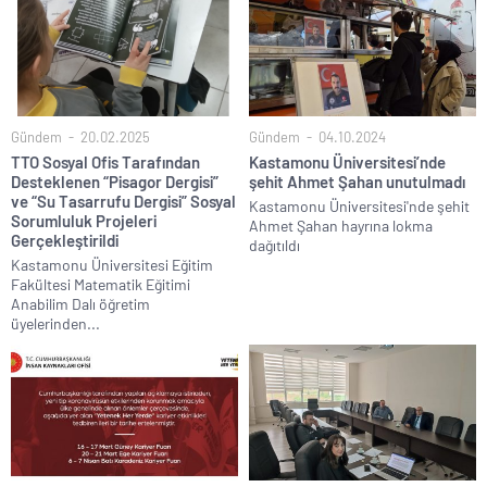
Gündem
20.02.2025
Gündem
04.10.2024
TTO Sosyal Ofis Tarafından
Kastamonu Üniversitesi’nde
Desteklenen “Pisagor Dergisi”
şehit Ahmet Şahan unutulmadı
ve “Su Tasarrufu Dergisi” Sosyal
Kastamonu Üniversitesi'nde şehit
Sorumluluk Projeleri
Ahmet Şahan hayrına lokma
Gerçekleştirildi
dağıtıldı
Kastamonu Üniversitesi Eğitim
Fakültesi Matematik Eğitimi
Anabilim Dalı öğretim
üyelerinden...