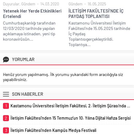
Duyurular
,
Gündem
14.03.2020
Gündem
16.05.2025
Yetenek Her Yerde Etkinlikleri
İLETİŞİM FAKÜLTESİ’NDE İÇ
Ertelendi
PAYDAŞ TOPLANTISI
Cumhurbaşkanlığı tarafından
Kastamonu Üniversitesi İletişim
12/03/2020 tarihinde yapılan
Fakültesi’nde 15.05.2025 tarihinde
açıklamaya istinaden, yeni tip
İç Paydaş
koronavirüsün...
Toplantısıgerçekleştirildi.
Toplantıya...
YORUMLAR
Henüz yorum yapılmamış. İlk yorumu yukarıdaki form aracılığıyla siz
yapabilirsiniz.
SON HABERLER
1
Kastamonu Üniversitesi İletişim Fakültesi, 2. İletişim Şûrası’nda Temsil Edildi
2
İletişim Fakültesi’nden 15 Temmuz’un 10. Yılına Dijital Hafıza Sergisi
3
İletişim Fakültesi’nden Kampüs Medya Festivali