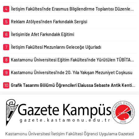
4
İletişim Fakültesi’nde Erasmus Bilgilendirme Toplantısı Düzenlendi
5
Reklam Atölyesi’nden Farkındalık Sergisi
6
İletişim’de Afet Farkındalık Eğitimi
7
İletişim Fakültesi Mezunlarını Geleceğe Uğurladı
8
Kastamonu Üniversitesi Eğitim Fakültesi’nde Yürütülen TÜBİTAK 4005 Projesi Başarıyla Sonuçlandı
9
Kastamonu Üniversitesi’nde 20. Yıla Yakışan Mezuniyet Coşkusu
10
Grafik Tasarımı Bölümü Öğrencileri Elaiussa Sebaste Antik Kentini Uzmanlar Eşliğinde Yerinde İnceledi
Kastamonu Üniversitesi İletişim Fakültesi Öğrenci Uygulama Gazetesi