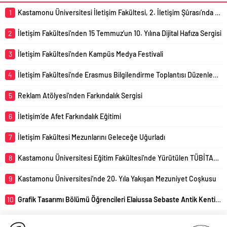
1
Kastamonu Üniversitesi İletişim Fakültesi, 2. İletişim Şûrası’nda Temsil Edildi
2
İletişim Fakültesi’nden 15 Temmuz’un 10. Yılına Dijital Hafıza Sergisi
3
İletişim Fakültesi’nden Kampüs Medya Festivali
4
İletişim Fakültesi’nde Erasmus Bilgilendirme Toplantısı Düzenlendi
5
Reklam Atölyesi’nden Farkındalık Sergisi
6
İletişim’de Afet Farkındalık Eğitimi
7
İletişim Fakültesi Mezunlarını Geleceğe Uğurladı
8
Kastamonu Üniversitesi Eğitim Fakültesi’nde Yürütülen TÜBİTAK 4005 Projesi Başarıyla Sonuçlandı
9
Kastamonu Üniversitesi’nde 20. Yıla Yakışan Mezuniyet Coşkusu
10
Grafik Tasarımı Bölümü Öğrencileri Elaiussa Sebaste Antik Kentini Uzmanlar Eşliğinde Yerinde İnceledi