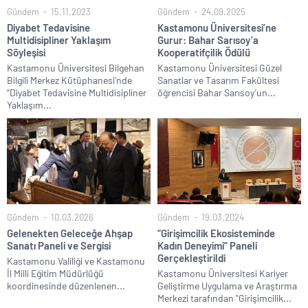
Gündem
15.11.2023
Gündem
24.09.2025
Diyabet Tedavisine
Kastamonu Üniversitesi’ne
Multidisipliner Yaklaşım
Gurur: Bahar Sarısoy’a
Söyleşisi
Kooperatifçilik Ödülü
Kastamonu Üniversitesi Bilgehan
Kastamonu Üniversitesi Güzel
Bilgili Merkez Kütüphanesi'nde
Sanatlar ve Tasarım Fakültesi
‘’Diyabet Tedavisine Multidisipliner
öğrencisi Bahar Sarısoy’un...
Yaklaşım...
Gündem
10.03.2026
Gündem
19.03.2024
Gelenekten Geleceğe Ahşap
“Girişimcilik Ekosisteminde
Sanatı Paneli ve Sergisi
Kadın Deneyimi” Paneli
Gerçekleştirildi
Kastamonu Valiliği ve Kastamonu
İl Milli Eğitim Müdürlüğü
Kastamonu Üniversitesi Kariyer
koordinesinde düzenlenen...
Geliştirme Uygulama ve Araştırma
Merkezi tarafından "Girişimcilik...