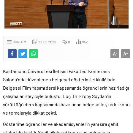
GÜNDEM
22.05.2026
0
942
A
A
-
+
Kastamonu Üniversitesi İletişim Fakültesi Konferans
Salonu’nda düzenlenen belgesel gösterimi etkinliğinde,
Belgesel Film Yapımı dersi kapsamında öğrencilerin hazırladığı
çalışmalar izleyiciyle buluştu. Doç. Dr. Ersoy Soydan’ın
yürüttüğü ders kapsamında hazırlanan belgeseller, farklı konu
ve temalarıyla dikkat çekti.
Gösterime öğrenciler ve akademisyenlerin yanı sıra şehit
aileleri de katıldı. Şehit ailelerini konu alan belgeselin