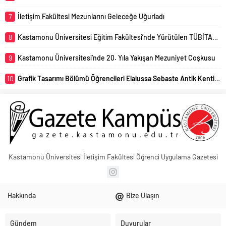
7
İletişim Fakültesi Mezunlarını Geleceğe Uğurladı
8
Kastamonu Üniversitesi Eğitim Fakültesi’nde Yürütülen TÜBİTAK 4005 Projesi Başarıyla Sonuçlandı
9
Kastamonu Üniversitesi’nde 20. Yıla Yakışan Mezuniyet Coşkusu
10
Grafik Tasarımı Bölümü Öğrencileri Elaiussa Sebaste Antik Kentini Uzmanlar Eşliğinde Yerinde İnceledi
Kastamonu Üniversitesi İletişim Fakültesi Öğrenci Uygulama Gazetesi
Hakkında
Bize Ulaşın
Gündem
Duyurular