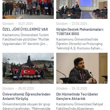
Gündem
10.01.2024
Gündem
27.03.2024
ÖZEL JÜRİ ÜYELERİMİZ VAR
Girişim Destek Mekanizmaları:
TÜBİTAK BİGG
Kastamonu Üniversitesi Turizm
Fakültesi'nde yürütülen ‘’Mutfak
Kastamonu Üniversitesi’nde
Uygulamaları-III’’ dersinin jüri...
Öğretim Görevlisi ve Prolunging
Teknoloji A.Ş. Kurcusu Ayhan...
Gündem
05.03.2020
Gündem
25.12.2025
Üniversitemiz Öğrencilerinden
Din Hizmetinde Tecrübeler
Anlamlı Yürüyüş
Gençlere Aktarıldı
Üniversitemizde okuyan bir grup
Kastamonu Üniversitesi İlahiyat
öğrenci tarafından, “Mehmetçiğe
Fakültesi’nde düzenlenen