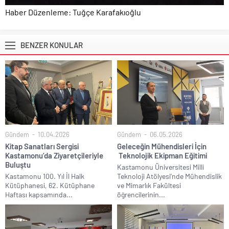
Haber Düzenleme: Tuğçe Karafakıoğlu
BENZER KONULAR
Gündem
10.04.2026
Gündem
06.05.2026
Kitap Sanatları Sergisi
Geleceğin Mühendisleri İçin
Kastamonu’da Ziyaretçileriyle
Teknolojik Ekipman Eğitimi
Buluştu
Kastamonu Üniversitesi Milli
Kastamonu 100. Yıl İl Halk
Teknoloji Atölyesi’nde Mühendislik
Kütüphanesi, 62. Kütüphane
ve Mimarlık Fakültesi
Haftası kapsamında...
öğrencilerinin...