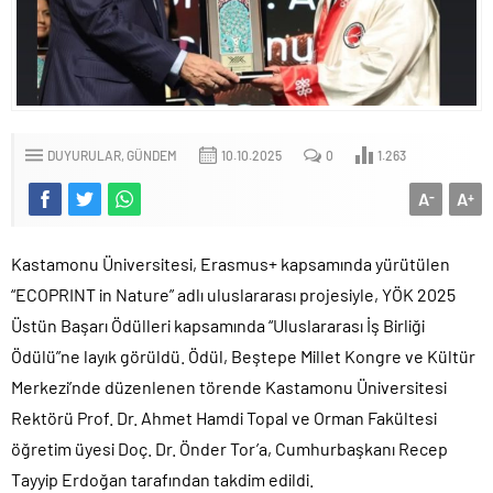
DUYURULAR
GÜNDEM
10.10.2025
0
1.263
A
A
-
+
Kastamonu Üniversitesi, Erasmus+ kapsamında yürütülen
“ECOPRINT in Nature” adlı uluslararası projesiyle, YÖK 2025
Üstün Başarı Ödülleri kapsamında “Uluslararası İş Birliği
Ödülü”ne layık görüldü. Ödül, Beştepe Millet Kongre ve Kültür
Merkezi’nde düzenlenen törende Kastamonu Üniversitesi
Rektörü Prof. Dr. Ahmet Hamdi Topal ve Orman Fakültesi
öğretim üyesi Doç. Dr. Önder Tor’a, Cumhurbaşkanı Recep
Tayyip Erdoğan tarafından takdim edildi.