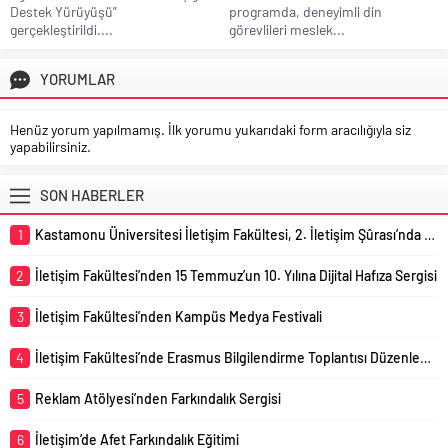
Destek Yürüyüşü”
programda, deneyimli din
gerçekleştirildi....
görevlileri meslek...
YORUMLAR
Henüz yorum yapılmamış. İlk yorumu yukarıdaki form aracılığıyla siz
yapabilirsiniz.
SON HABERLER
1
Kastamonu Üniversitesi İletişim Fakültesi, 2. İletişim Şûrası’nda Temsil Edildi
2
İletişim Fakültesi’nden 15 Temmuz’un 10. Yılına Dijital Hafıza Sergisi
3
İletişim Fakültesi’nden Kampüs Medya Festivali
4
İletişim Fakültesi’nde Erasmus Bilgilendirme Toplantısı Düzenlendi
5
Reklam Atölyesi’nden Farkındalık Sergisi
6
İletişim’de Afet Farkındalık Eğitimi