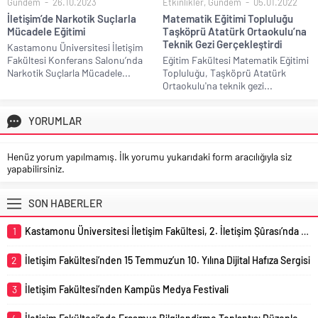
Gündem
26.10.2023
Etkinlikler
,
Gündem
05.01.2022
İletişim’de Narkotik Suçlarla
Matematik Eğitimi Topluluğu
Mücadele Eğitimi
Taşköprü Atatürk Ortaokulu’na
Teknik Gezi Gerçekleştirdi
Kastamonu Üniversitesi İletişim
Fakültesi Konferans Salonu’nda
Eğitim Fakültesi Matematik Eğitimi
Narkotik Suçlarla Mücadele...
Topluluğu, Taşköprü Atatürk
Ortaokulu'na teknik gezi...
YORUMLAR
Henüz yorum yapılmamış. İlk yorumu yukarıdaki form aracılığıyla siz
yapabilirsiniz.
SON HABERLER
1
Kastamonu Üniversitesi İletişim Fakültesi, 2. İletişim Şûrası’nda Temsil Edildi
2
İletişim Fakültesi’nden 15 Temmuz’un 10. Yılına Dijital Hafıza Sergisi
3
İletişim Fakültesi’nden Kampüs Medya Festivali