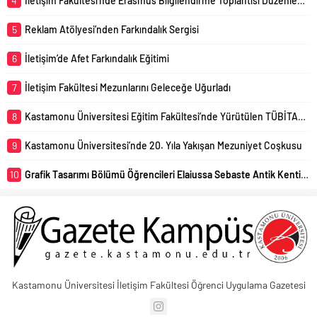
4
İletişim Fakültesi’nde Erasmus Bilgilendirme Toplantısı Düzenlendi
5
Reklam Atölyesi’nden Farkındalık Sergisi
6
İletişim’de Afet Farkındalık Eğitimi
7
İletişim Fakültesi Mezunlarını Geleceğe Uğurladı
8
Kastamonu Üniversitesi Eğitim Fakültesi’nde Yürütülen TÜBİTAK 4005 Projesi Başarıyla Sonuçlandı
9
Kastamonu Üniversitesi’nde 20. Yıla Yakışan Mezuniyet Coşkusu
10
Grafik Tasarımı Bölümü Öğrencileri Elaiussa Sebaste Antik Kentini Uzmanlar Eşliğinde Yerinde İnceledi
Kastamonu Üniversitesi İletişim Fakültesi Öğrenci Uygulama Gazetesi