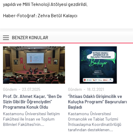
yapıldı ve Milli Teknoloji Atölyesi gezdirildi.
Haber-Fotoğraf: Zehra Betül Kalaycı
BENZER KONULAR
Gündem
23.07.2025
Gündem
18.12.2021
Prof. Dr. Ahmet Kaçar, “Ben De
“İhtisas Odaklı Girişimcilik ve
Sizin Gibi Bir Öğrenciydim”
Kuluçka Programı” Başvuruları
Programına Konuk Oldu
Başladı
Kastamonu Üniversitesi İletişim
Kastamonu Üniversitesi
Fakültesi ile İnsan ve Toplum
Ormancılık ve Tabiat Turizmi
Bilimleri Fakültesi’nin...
İhtisaslaşma Koordinatörlüğü
tarafından desteklenen...