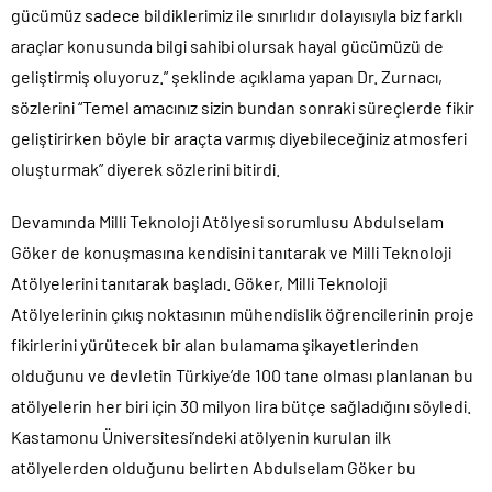
gücümüz sadece bildiklerimiz ile sınırlıdır dolayısıyla biz farklı
araçlar konusunda bilgi sahibi olursak hayal gücümüzü de
geliştirmiş oluyoruz.” şeklinde açıklama yapan Dr. Zurnacı,
sözlerini “Temel amacınız sizin bundan sonraki süreçlerde fikir
geliştirirken böyle bir araçta varmış diyebileceğiniz atmosferi
oluşturmak” diyerek sözlerini bitirdi.
Devamında Milli Teknoloji Atölyesi sorumlusu Abdulselam
Göker de konuşmasına kendisini tanıtarak ve Milli Teknoloji
Atölyelerini tanıtarak başladı. Göker, Milli Teknoloji
Atölyelerinin çıkış noktasının mühendislik öğrencilerinin proje
fikirlerini yürütecek bir alan bulamama şikayetlerinden
olduğunu ve devletin Türkiye’de 100 tane olması planlanan bu
atölyelerin her biri için 30 milyon lira bütçe sağladığını söyledi.
Kastamonu Üniversitesi’ndeki atölyenin kurulan ilk
atölyelerden olduğunu belirten Abdulselam Göker bu