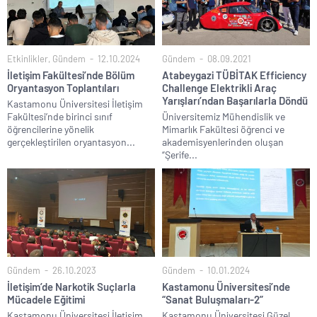
Etkinlikler
,
Gündem
12.10.2024
Gündem
08.09.2021
İletişim Fakültesi’nde Bölüm
Atabeygazi TÜBİTAK Efficiency
Oryantasyon Toplantıları
Challenge Elektrikli Araç
Yarışları’ndan Başarılarla Döndü
Kastamonu Üniversitesi İletişim
Fakültesi’nde birinci sınıf
Üniversitemiz Mühendislik ve
öğrencilerine yönelik
Mimarlık Fakültesi öğrenci ve
gerçekleştirilen oryantasyon...
akademisyenlerinden oluşan
“Şerife...
Gündem
26.10.2023
Gündem
10.01.2024
İletişim’de Narkotik Suçlarla
Kastamonu Üniversitesi’nde
Mücadele Eğitimi
“Sanat Buluşmaları-2”
Kastamonu Üniversitesi İletişim
Kastamonu Üniversitesi Güzel