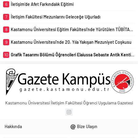
6
İletişim’de Afet Farkındalık Eğitimi
7
İletişim Fakültesi Mezunlarını Geleceğe Uğurladı
8
Kastamonu Üniversitesi Eğitim Fakültesi’nde Yürütülen TÜBİTAK 4005 Projesi Başarıyla Sonuçlandı
9
Kastamonu Üniversitesi’nde 20. Yıla Yakışan Mezuniyet Coşkusu
10
Grafik Tasarımı Bölümü Öğrencileri Elaiussa Sebaste Antik Kentini Uzmanlar Eşliğinde Yerinde İnceledi
Kastamonu Üniversitesi İletişim Fakültesi Öğrenci Uygulama Gazetesi
Hakkında
Bize Ulaşın