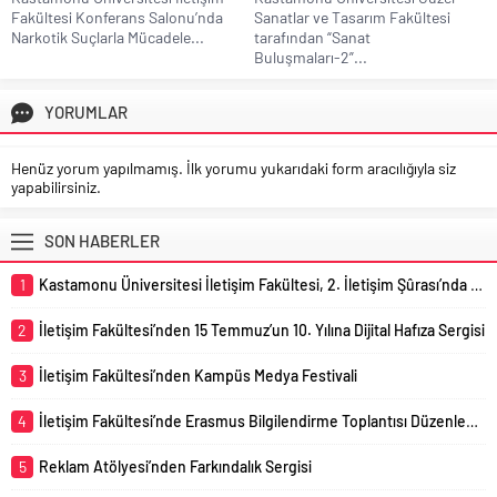
Fakültesi Konferans Salonu’nda
Sanatlar ve Tasarım Fakültesi
Narkotik Suçlarla Mücadele...
tarafından “Sanat
Buluşmaları-2”...
YORUMLAR
Henüz yorum yapılmamış. İlk yorumu yukarıdaki form aracılığıyla siz
yapabilirsiniz.
SON HABERLER
1
Kastamonu Üniversitesi İletişim Fakültesi, 2. İletişim Şûrası’nda Temsil Edildi
2
İletişim Fakültesi’nden 15 Temmuz’un 10. Yılına Dijital Hafıza Sergisi
3
İletişim Fakültesi’nden Kampüs Medya Festivali
4
İletişim Fakültesi’nde Erasmus Bilgilendirme Toplantısı Düzenlendi
5
Reklam Atölyesi’nden Farkındalık Sergisi