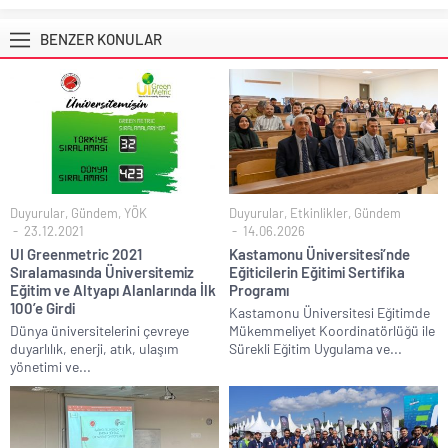
BENZER KONULAR
Duyurular
,
Gündem
,
YÖK
Duyurular
,
Etkinlikler
,
Gündem
23.12.2021
14.06.2026
UI Greenmetric 2021
Kastamonu Üniversitesi’nde
Sıralamasında Üniversitemiz
Eğiticilerin Eğitimi Sertifika
Eğitim ve Altyapı Alanlarında İlk
Programı
100’e Girdi
Kastamonu Üniversitesi Eğitimde
Dünya üniversitelerini çevreye
Mükemmeliyet Koordinatörlüğü ile
duyarlılık, enerji, atık, ulaşım
Sürekli Eğitim Uygulama ve...
yönetimi ve...